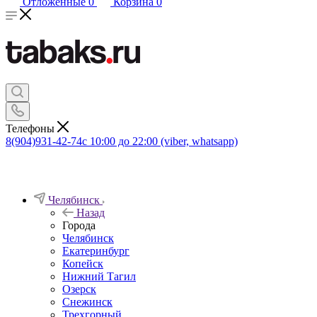
Отложенные
0
Корзина
0
Телефоны
8(904)931-42-74
с 10:00 до 22:00 (viber, whatsapp)
Челябинск
Назад
Города
Челябинск
Екатеринбург
Копейск
Нижний Тагил
Озерск
Снежинск
Трехгорный