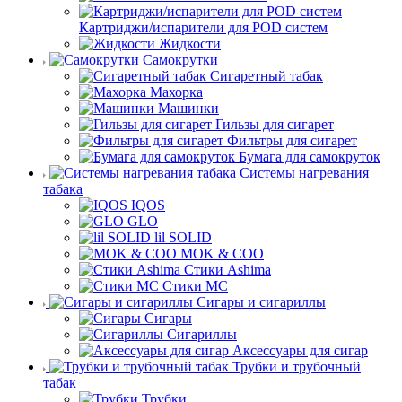
Картриджи/испарители для POD систем
Жидкости
Самокрутки
Сигаретный табак
Махорка
Машинки
Гильзы для сигарет
Фильтры для сигарет
Бумага для самокруток
Системы нагревания
табака
IQOS
GLO
lil SOLID
MOK & COO
Стики Ashima
Стики MC
Сигары и сигариллы
Сигары
Сигариллы
Аксессуары для сигар
Трубки и трубочный
табак
Трубки