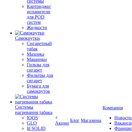
системы
Картриджи/
испарители
для POD
систем
Жидкости
Самокрутки
Сигаретный
табак
Махорка
Машинки
Гильзы для
сигарет
Фильтры для
сигарет
Бумага для
самокруток
Системы
Компания
нагревания табака
IQOS
Новости
Блог
Магазины
GLO
Акции
Ваканси
lil SOLID
Франши