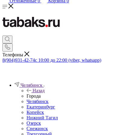
Отложенные
0
Корзина
0
Телефоны
8(904)931-42-74
с 10:00 до 22:00 (viber, whatsapp)
Челябинск
Назад
Города
Челябинск
Екатеринбург
Копейск
Нижний Тагил
Озерск
Снежинск
Трехгорный