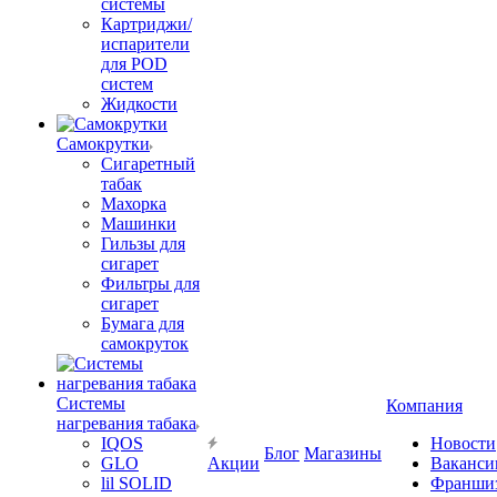
системы
Картриджи/
испарители
для POD
систем
Жидкости
Самокрутки
Сигаретный
табак
Махорка
Машинки
Гильзы для
сигарет
Фильтры для
сигарет
Бумага для
самокруток
Системы
Компания
нагревания табака
IQOS
Новости
Блог
Магазины
GLO
Акции
Ваканси
lil SOLID
Франши