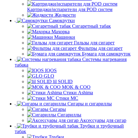
Картриджи/испарители для POD систем
Жидкости
Самокрутки
Сигаретный табак
Махорка
Машинки
Гильзы для сигарет
Фильтры для сигарет
Бумага для самокруток
Системы нагревания
табака
IQOS
GLO
lil SOLID
MOK & COO
Стики Ashima
Стики MC
Сигары и сигариллы
Сигары
Сигариллы
Аксессуары для сигар
Трубки и трубочный
табак
Трубки