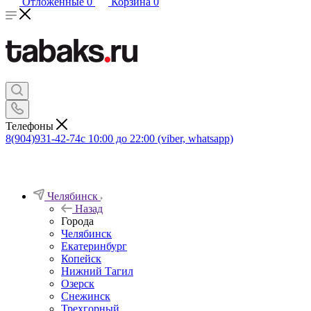
Отложенные
0
Корзина
0
Телефоны
8(904)931-42-74
с 10:00 до 22:00 (viber, whatsapp)
Челябинск
Назад
Города
Челябинск
Екатеринбург
Копейск
Нижний Тагил
Озерск
Снежинск
Трехгорный