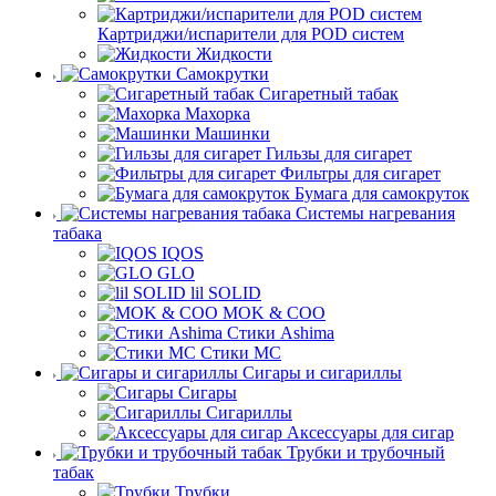
Картриджи/испарители для POD систем
Жидкости
Самокрутки
Сигаретный табак
Махорка
Машинки
Гильзы для сигарет
Фильтры для сигарет
Бумага для самокруток
Системы нагревания
табака
IQOS
GLO
lil SOLID
MOK & COO
Стики Ashima
Стики MC
Сигары и сигариллы
Сигары
Сигариллы
Аксессуары для сигар
Трубки и трубочный
табак
Трубки