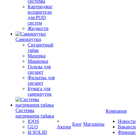
системы
Картриджи/
испарители
для POD
систем
Жидкости
Самокрутки
Сигаретный
табак
Махорка
Машинки
Гильзы для
сигарет
Фильтры для
сигарет
Бумага для
самокруток
Системы
Компания
нагревания табака
IQOS
Новости
Блог
Магазины
GLO
Акции
Ваканси
lil SOLID
Франши