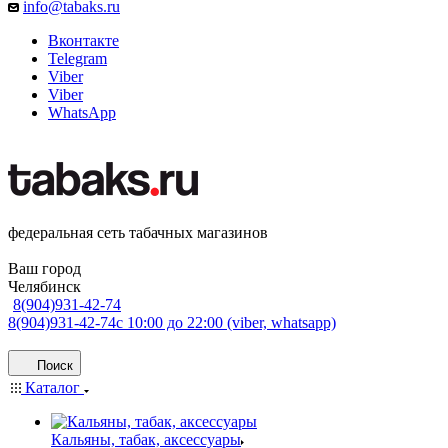
info@tabaks.ru
Вконтакте
Telegram
Viber
Viber
WhatsApp
федеральная сеть табачных магазинов
Ваш город
Челябинск
8(904)931-42-74
8(904)931-42-74
с 10:00 до 22:00 (viber, whatsapp)
Поиск
Каталог
Кальяны, табак, аксессуары