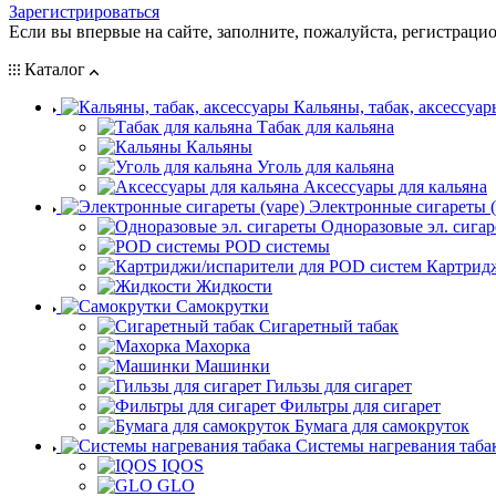
Зарегистрироваться
Если вы впервые на сайте, заполните, пожалуйста, регистраци
Каталог
Кальяны, табак, аксессуар
Табак для кальяна
Кальяны
Уголь для кальяна
Аксессуары для кальяна
Электронные сигареты (
Одноразовые эл. сига
POD системы
Картрид
Жидкости
Самокрутки
Сигаретный табак
Махорка
Машинки
Гильзы для сигарет
Фильтры для сигарет
Бумага для самокруток
Системы нагревания таба
IQOS
GLO