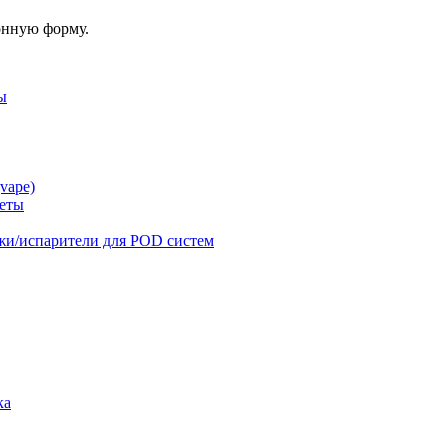
онную форму.
ы
vape)
реты
жи/испарители для POD систем
ка