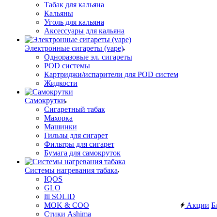
Табак для кальяна
Кальяны
Уголь для кальяна
Аксессуары для кальяна
Электронные сигареты (vape)
Одноразовые эл. сигареты
POD системы
Картриджи/испарители для POD систем
Жидкости
Самокрутки
Сигаретный табак
Махорка
Машинки
Гильзы для сигарет
Фильтры для сигарет
Бумага для самокруток
Системы нагревания табака
IQOS
GLO
lil SOLID
MOK & COO
Акции
Б
Стики Ashima