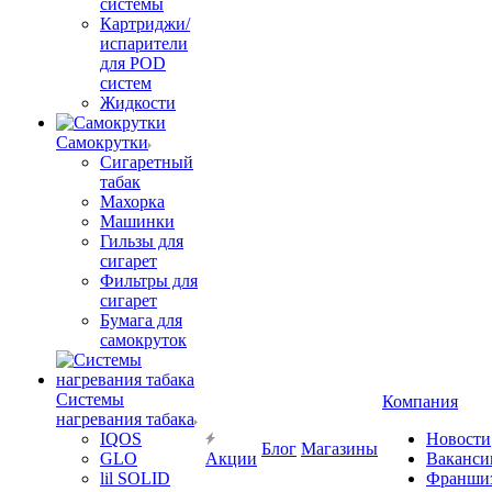
системы
Картриджи/
испарители
для POD
систем
Жидкости
Самокрутки
Сигаретный
табак
Махорка
Машинки
Гильзы для
сигарет
Фильтры для
сигарет
Бумага для
самокруток
Системы
Компания
нагревания табака
IQOS
Новости
Блог
Магазины
GLO
Акции
Ваканси
lil SOLID
Франши