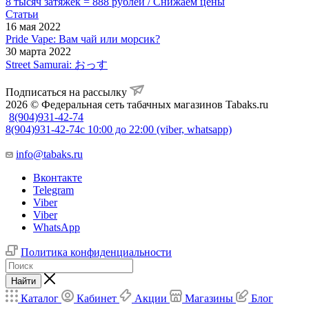
8 тысяч затяжек = 888 рублей / Снижаем цены
Статьи
16 мая 2022
Pride Vape: Вам чай или морсик?
30 марта 2022
Street Samurai: おっす
Подписаться на рассылку
2026 © Федеральная сеть табачных магазинов Tabaks.ru
8(904)931-42-74
8(904)931-42-74
с 10:00 до 22:00 (viber, whatsapp)
info@tabaks.ru
Вконтакте
Telegram
Viber
Viber
WhatsApp
Политика конфиденциальности
Найти
Каталог
Кабинет
Акции
Магазины
Блог