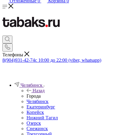
Отложенные
0
Корзина
0
Телефоны
8(904)931-42-74
с 10:00 до 22:00 (viber, whatsapp)
Челябинск
Назад
Города
Челябинск
Екатеринбург
Копейск
Нижний Тагил
Озерск
Снежинск
Трехгорный